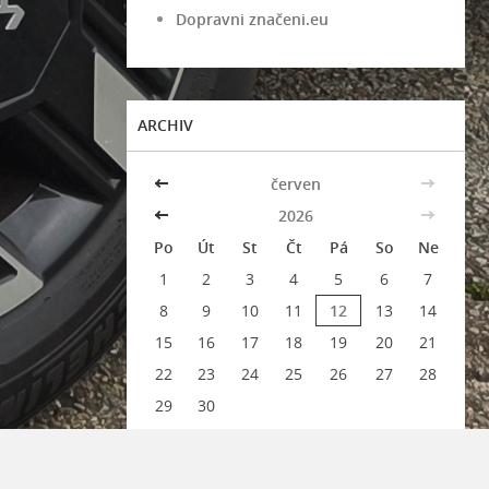
Dopravni značeni.eu
ARCHIV
<<
červen
>>
<<
2026
>>
Po
Út
St
Čt
Pá
So
Ne
1
2
3
4
5
6
7
8
9
10
11
12
13
14
15
16
17
18
19
20
21
22
23
24
25
26
27
28
29
30