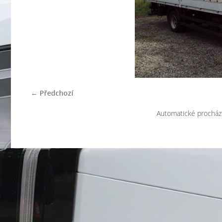
← Předchozí
Automatické procház