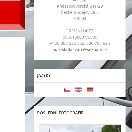
Kněžskodvorská 541/29
České Budějovice 3
370 04
FIREMNÍ ÚČET:
6966168001/5500
+420 387 222 352, 606 708 925
autoskolasvarc@seznam.cz
JAZYKY
POSLEDNÍ FOTOGRAFIE