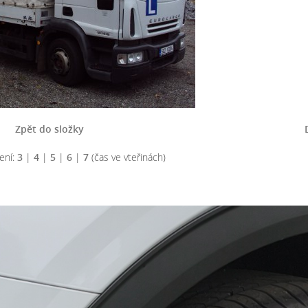
Zpět do složky
ení:
3
|
4
|
5
|
6
|
7
(čas ve vteřinách)