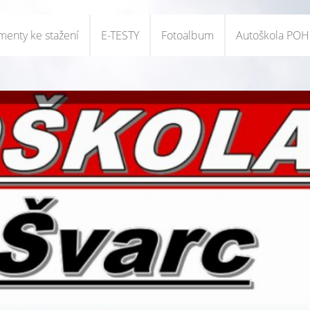
enty ke stažení
E-TESTY
Fotoalbum
Autoškola PO