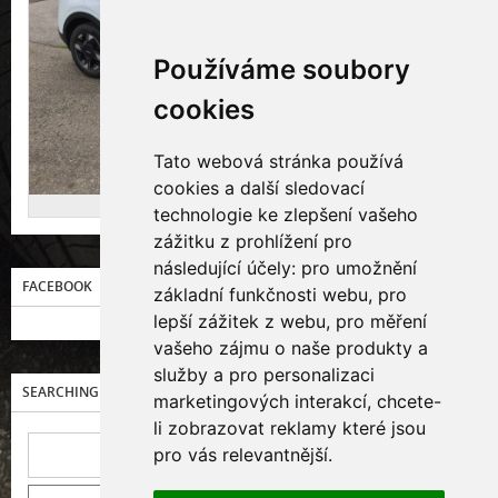
Používáme soubory
cookies
Tato webová stránka používá
cookies a další sledovací
Kia Sportage 1.6 T-GDI
technologie ke zlepšení vašeho
zážitku z prohlížení pro
následující účely:
pro umožnění
FACEBOOK
základní funkčnosti webu
,
pro
lepší zážitek z webu
,
pro měření
vašeho zájmu o naše produkty a
služby a pro personalizaci
SEARCHING
marketingových interakcí
,
chcete-
li zobrazovat reklamy které jsou
pro vás relevantnější
.