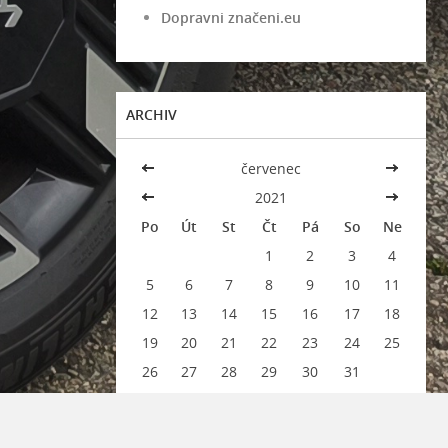
Dopravni značeni.eu
ARCHIV
<<
červenec
>>
<<
2021
>>
Po
Út
St
Čt
Pá
So
Ne
1
2
3
4
5
6
7
8
9
10
11
12
13
14
15
16
17
18
19
20
21
22
23
24
25
26
27
28
29
30
31