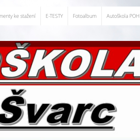
enty ke stažení
E-TESTY
Fotoalbum
Autoškola PO