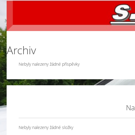
Archiv
Nebyly nalezeny žádné příspěvky
Na
Nebyly nalezeny žádné složky