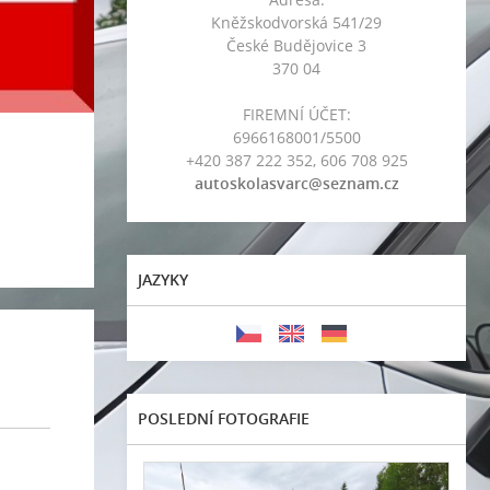
Kněžskodvorská 541/29
České Budějovice 3
370 04
FIREMNÍ ÚČET:
6966168001/5500
+420 387 222 352, 606 708 925
autoskolasvarc@seznam.cz
JAZYKY
POSLEDNÍ FOTOGRAFIE